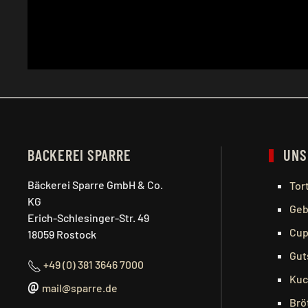
BACKEREI SPARRE
UNS
Bäckerei Sparre GmbH & Co.
Tor
KG
Geb
Erich-Schlesinger-Str. 49
Cup
18059 Rostock
Gut
+49 (0) 381 3646 7000
Kuc
@
mail@sparre.de
Brö