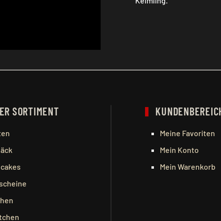
Keimling.
ER SORTIMENT
KUNDENBEREIC
ten
Meine Favoriten
äck
Mein Konto
cakes
Mein Warenkorb
scheine
hen
tchen